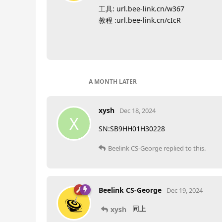
工具: url.bee-link.cn/w367
教程 :url.bee-link.cn/cIcR
A MONTH
LATER
xysh
Dec 18, 2024
X
SN:SB9HH01H30228
Beelink CS-George
replied to this.
Beelink CS-George
Dec 19, 2024
同上
xysh