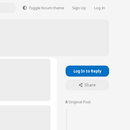
Toggle forum theme
Sign Up
Log In
Log In to Reply
Share
Original Post