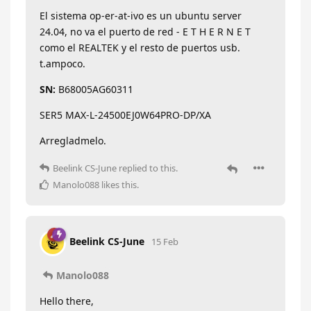
El sistema op-er-at-ivo es un ubuntu server
24.04, no va el puerto de red - E T H E R N E T
como el REALTEK y el resto de puertos usb.
t.ampoco.
SN:
B68005AG60311
SER5 MAX-L-24500EJ0W64PRO-DP/XA
Arregladmelo.
Beelink CS-June
replied to this.
Manolo088
likes this
.
Beelink CS-June
15 Feb
Manolo088
Hello there,