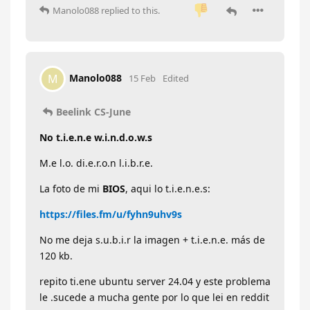
Manolo088
replied to this.
Manolo088
M
15 Feb
Edited
Beelink CS-June
No t.i.e.n.e w.i.n.d.o.w.s
M.e l.o. di.e.r.o.n l.i.b.r.e.
La foto de mi
BIOS
, aqui lo t.i.e.n.e.s:
https://files.fm/u/fyhn9uhv9s
No me deja s.u.b.i.r la imagen + t.i.e.n.e. más de
120 kb.
repito ti.ene ubuntu server 24.04 y este problema
le .sucede a mucha gente por lo que lei en reddit