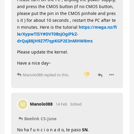
and press the CMOS button (if no CMOS button,
please put the pin in the CMOS pinhole and pres
s it ) for about 10 seconds , restart the PC after te
n minutes. Here is the tutorial
https://mega.nz/fi
le/XypwTISY#DVT0BsjOgiPkZ-
drQaj88JH9Z7f7qpKGP2E3nMHW8ms
Please update the kernel.
Have a nice day~
Manolo088
replied to this.
Manolo088
M
14 Feb
Edited
Beelink CS-June
No ha f u n c i o n a d o, te paso
SN
.