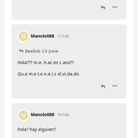
Manolo088
M
17 Feb
Beelink CS-June
Hola??? m.e. h.ac.es c.aso??
Qu.e m.e t.e.n.e.i.s ol.vi.da.do
Manolo088
M
18 Feb
hola? hay alguien?