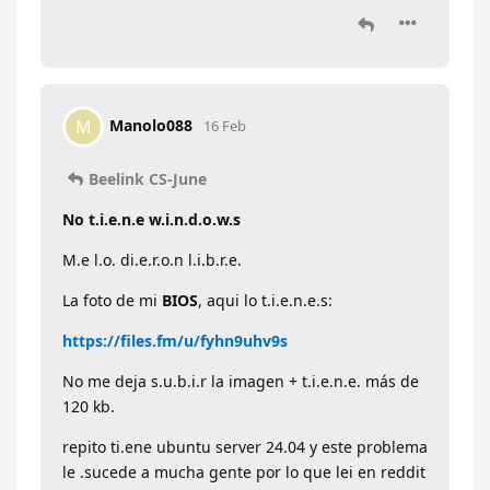
Manolo088
M
16 Feb
Beelink CS-June
No t.i.e.n.e w.i.n.d.o.w.s
M.e l.o. di.e.r.o.n l.i.b.r.e.
La foto de mi
BIOS
, aqui lo t.i.e.n.e.s:
https://files.fm/u/fyhn9uhv9s
No me deja s.u.b.i.r la imagen + t.i.e.n.e. más de
120 kb.
repito ti.ene ubuntu server 24.04 y este problema
le .sucede a mucha gente por lo que lei en reddit