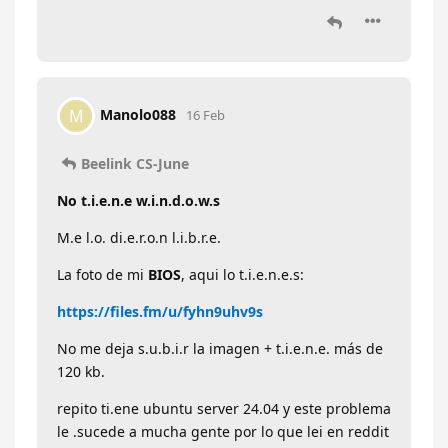
Manolo088
M
16 Feb
Beelink CS-June
No t.i.e.n.e w.i.n.d.o.w.s
M.e l.o. di.e.r.o.n l.i.b.r.e.
La foto de mi
BIOS
, aqui lo t.i.e.n.e.s:
https://files.fm/u/fyhn9uhv9s
No me deja s.u.b.i.r la imagen + t.i.e.n.e. más de
120 kb.
repito ti.ene ubuntu server 24.04 y este problema
le .sucede a mucha gente por lo que lei en reddit