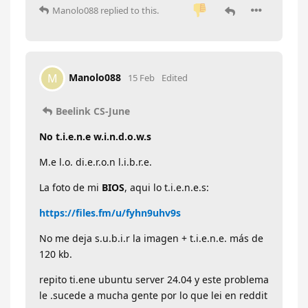
Manolo088
replied to this.
Manolo088
M
15 Feb
Edited
Beelink CS-June
No t.i.e.n.e w.i.n.d.o.w.s
M.e l.o. di.e.r.o.n l.i.b.r.e.
La foto de mi
BIOS
, aqui lo t.i.e.n.e.s:
https://files.fm/u/fyhn9uhv9s
No me deja s.u.b.i.r la imagen + t.i.e.n.e. más de
120 kb.
repito ti.ene ubuntu server 24.04 y este problema
le .sucede a mucha gente por lo que lei en reddit