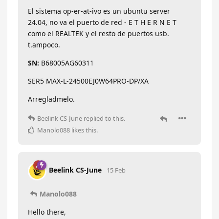
El sistema op-er-at-ivo es un ubuntu server
24.04, no va el puerto de red - E T H E R N E T
como el REALTEK y el resto de puertos usb.
t.ampoco.
SN:
B68005AG60311
SER5 MAX-L-24500EJ0W64PRO-DP/XA
Arregladmelo.
Beelink CS-June
replied to this.
Manolo088
likes this
.
Beelink CS-June
15 Feb
Manolo088
Hello there,