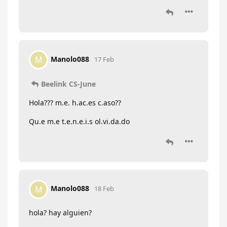
Manolo088
M
17 Feb
Beelink CS-June
Hola??? m.e. h.ac.es c.aso??
Qu.e m.e t.e.n.e.i.s ol.vi.da.do
Manolo088
M
18 Feb
hola? hay alguien?