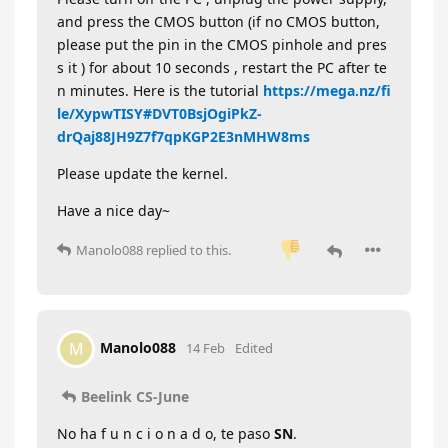
and press the CMOS button (if no CMOS button,
please put the pin in the CMOS pinhole and pres
s it ) for about 10 seconds , restart the PC after te
n minutes. Here is the tutorial
https://mega.nz/fi
le/XypwTISY#DVT0BsjOgiPkZ-
drQaj88JH9Z7f7qpKGP2E3nMHW8ms
Please update the kernel.
Have a nice day~
Manolo088
replied to this.
Manolo088
M
14 Feb
Edited
Beelink CS-June
No ha f u n c i o n a d o, te paso
SN
.