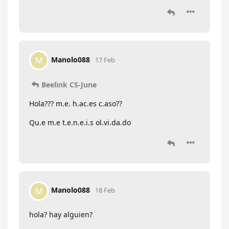
Manolo088
M
17 Feb
Beelink CS-June
Hola??? m.e. h.ac.es c.aso??
Qu.e m.e t.e.n.e.i.s ol.vi.da.do
Manolo088
M
18 Feb
hola? hay alguien?