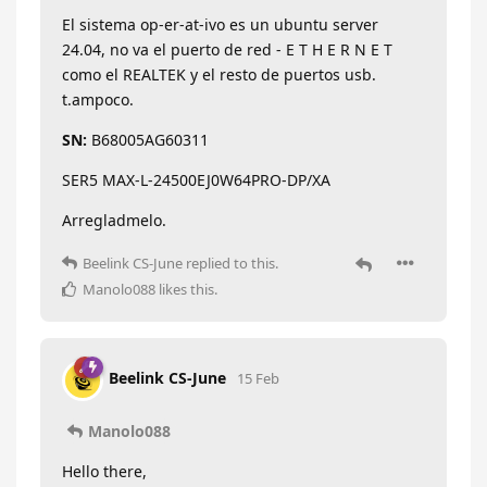
El sistema op-er-at-ivo es un ubuntu server
24.04, no va el puerto de red - E T H E R N E T
como el REALTEK y el resto de puertos usb.
t.ampoco.
SN:
B68005AG60311
SER5 MAX-L-24500EJ0W64PRO-DP/XA
Arregladmelo.
Beelink CS-June
replied to this.
Manolo088
likes this
.
Beelink CS-June
15 Feb
Manolo088
Hello there,