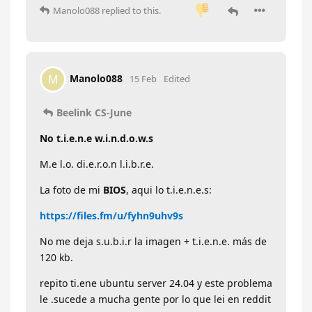
Manolo088
replied to this.
Manolo088
M
15 Feb
Edited
Beelink CS-June
No t.i.e.n.e w.i.n.d.o.w.s
M.e l.o. di.e.r.o.n l.i.b.r.e.
La foto de mi
BIOS
, aqui lo t.i.e.n.e.s:
https://files.fm/u/fyhn9uhv9s
No me deja s.u.b.i.r la imagen + t.i.e.n.e. más de
120 kb.
repito ti.ene ubuntu server 24.04 y este problema
le .sucede a mucha gente por lo que lei en reddit