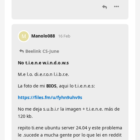
Manolo088
M
16 Feb
Beelink CS-June
No t.i.e.n.e w.i.n.d.o.w.s
M.e l.o. di.e.r.o.n l.i.b.r.e.
La foto de mi
BIOS
, aqui lo t.i.e.n.e.s:
https://files.fm/u/fyhn9uhv9s
No me deja s.u.b.i.r la imagen + t.i.e.n.e. más de
120 kb.
repito ti.ene ubuntu server 24.04 y este problema
le .sucede a mucha gente por lo que lei en reddit