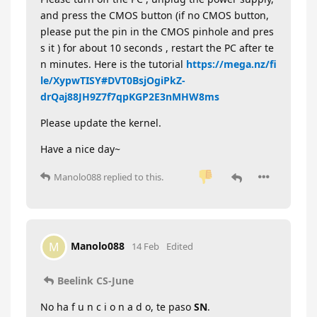
and press the CMOS button (if no CMOS button,
please put the pin in the CMOS pinhole and pres
s it ) for about 10 seconds , restart the PC after te
n minutes. Here is the tutorial
https://mega.nz/fi
le/XypwTISY#DVT0BsjOgiPkZ-
drQaj88JH9Z7f7qpKGP2E3nMHW8ms
Please update the kernel.
Have a nice day~
Manolo088
replied to this.
Manolo088
M
14 Feb
Edited
Beelink CS-June
No ha f u n c i o n a d o, te paso
SN
.