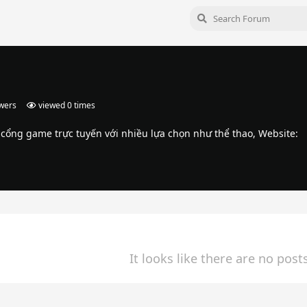
wers
viewed
0
times
ổng game trực tuyến với nhiều lựa chọn như thể thao, Website:
It looks like there are no post