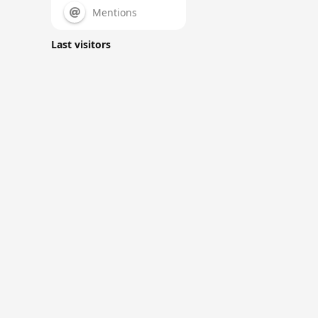
Mentions
Last visitors