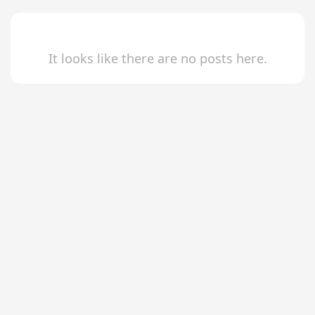
It looks like there are no posts here.