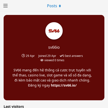
Posts
sv66io
29 Apr
Joined
29 Apr
0
best answers
viewed
0
times
SV66 mang đến hệ thống cá cược trực tuyến với
thể thao, casino live, slot game và xổ số đa dạng,
đi kèm bảo mật cao và giao dịch nhanh chóng.
Đăng ký ngay
https://sv66.io/
Last visitors