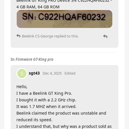
Beelink GT King PRO Device SN C922HQAF60232 -
4 GB RAM, 64 GB ROM
Beelink CS-George
replied to this.
In
Firmware GT-King pro
sgt43
S
Dec 4, 2025
Edited
Hello,
I have a Beelink GT King Pro.
I bought it with a 2.2 GHz chip.
It was 1.7 MHZ when it arrived.
Beelink claimed the product was unstable and
reduced its speed.
I understand that, but why was a product sold as