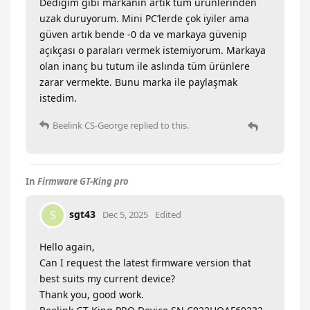
Dediğim gibi markanın artık tüm ürünlerinden
uzak duruyorum. Mini PC’lerde çok iyiler ama
güven artık bende -0 da ve markaya güvenip
açıkçası o paraları vermek istemiyorum. Markaya
olan inanç bu tutum ile aslında tüm ürünlere
zarar vermekte. Bunu marka ile paylaşmak
istedim.
Beelink CS-George
replied to this.
In
Firmware GT-King pro
sgt43
S
Dec 5, 2025
Edited
Hello again,
Can I request the latest firmware version that
best suits my current device?
Thank you, good work.