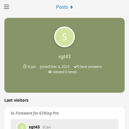
Posts
S
sgt43
8 Jan
Joined
Dec 4, 2025
0
best answers
viewed
0
times
Last visitors
In
Firmware for GTKing Pro
sgt43
S
8 Jan