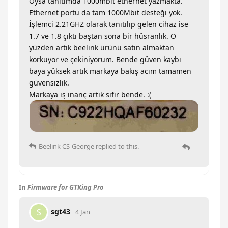
Oysa tanıtımda 1000mbit ethernet yazmakta.
Ethernet portu da tam 1000Mbit desteği yok.
İşlemci 2.21GHZ olarak tanıtılıp gelen cihaz ise
1.7 ve 1.8 çıktı baştan sona bir hüsranlık. O
yüzden artık beelink ürünü satın almaktan
korkuyor ve çekiniyorum. Bende güven kaybı
baya yüksek artık markaya bakış acım tamamen
güvensizlik.
Markaya iş inanç artık sıfır bende. :(
Beelink CS-George
replied to this.
In
Firmware for GTKing Pro
sgt43
S
4 Jan