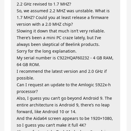
2.2 GHz revised to 1.7 MHZ?
So, we assumed 2.2 MHZ was unstable. What is
1.7 MHZ? Could you at least release a firmware
version with a 2.0 MHZ chip?
Slowing it down that much isn’t very reliable.
There’s been a mini PC craze lately, but I’ve
always been skeptical of Beelink products.
Sorry for the long explanation.
My serial number is C922HQAF60232 - 4 GB RAM,
64 GB ROM.
I recommend the latest version and 2.0 GHz if
possible.
Can I request an update to the Amlogic S922x-h
processor?
Also, I guess you can’t go beyond Android 9. The
entire architecture is Android 9, there’s no leap
forward, like Android 10 or 14.
And the Aida64 screen appears to be 1920×1080,
so I guess you can’t make it full 4K?